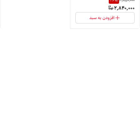
26
%
3,850,000
2,840,000
افزودن به سبد