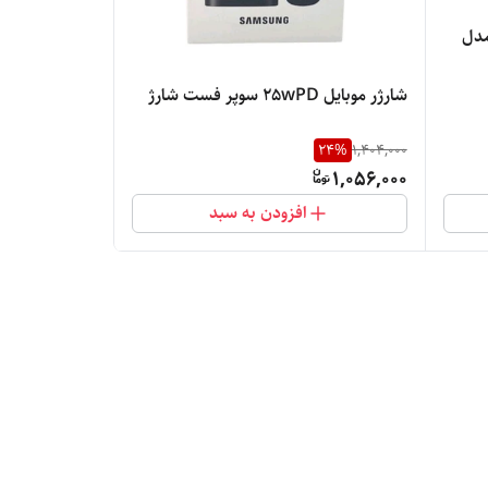
مدل
شارژر موبایل ۲۵wPD سوپر فست شارژ
24
%
1,404,000
1,056,000
افزودن به سبد