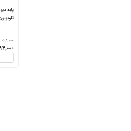
پایه دیو
تلویزیون های 22
1,068,000
94,000