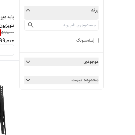
برند
تلویزیون های 32
599,000
99,000
سامسونگ
موجودی
محدوده قیمت