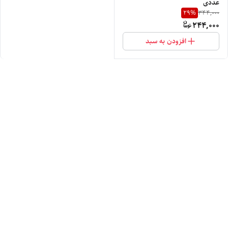
عددی
29
%
344,000
244,000
افزودن به سبد