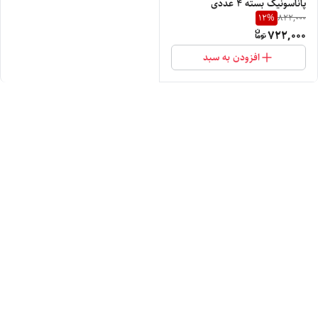
پاناسونیک بسته 4 عددی
12
%
822,000
722,000
افزودن به سبد