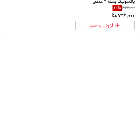
پاناسونیک بسته 4 عددی
12
%
822,000
722,000
افزودن به سبد