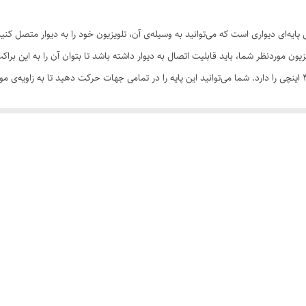
تلویزیون
واری مدل f44مناسب برای نلویزیونهای 32 تا 43 اینچی پایه‌ای دیواری است که می‌توانید به وسیله‌ی آن، تلویزیون خ
VESA
ساخته شده است و قابلیت نگه‌داشتن تلویزیون‌های 32 تا 43 اینچی را دارد. شما می‌توانید این پایه را در تمامی جهات حرکت
ورق آهن
شود. متصل‌کردن تلویزیون به دیوار، باعث می‌شود تا علاوه‌بر بازشدن فضای سالن، به‌
حرکت
 روی دیوار، بسیار مفید است و در فضا صرفه‌جویی می‌شود.
دیواری
قابل استفاده برای صفحه نمایش های LCD, LED, Plasma, OLED, QOLED