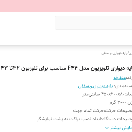
ری
/
پایه دیواری و سقفی
ه دیواری تلویزیون مدل F44 مناسب برای تلوزیون 32تا 43 اینچ
ند:
متفرقه
ته‌بندی
:
پایه دیواری و سقفی
عاد
:
450x200x80 سانتی‌متر
ن
:
3000 گرم
وضیحات حرکت
:
حرکت تمام جهت
ضیحات دستگاه
:
ابعاد نصب براکت به پشت نمایشگر
یه دیواری و سقفی سازگار با
:
تلویزیون
ایش بیشتر