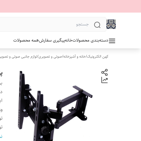
دسته‌بندی محصولات
خانه
پیگیری سفارش
همه محصولات
کهن الکترونیک
/
خانه و آشپزخانه
/
صوتی و تصویری
/
لوازم جانبی صوتی و تصوی
پای
بر
دس
اب
وز
ت
تو
پا
نم