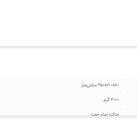
تاندارد نصب
:
VESA
نس
:
ورق آهن
کانات
:
حرکت
ع حرکت
:
دیواری
یر
قابل استفاده برای صفحه نمایش های asma, OLED
وضیحات
:
QOLED
450x200x80 سانتی‌متر
3000 گرم
حرکت تمام جهت
ابعاد نصب براکت به پشت نمایشگر