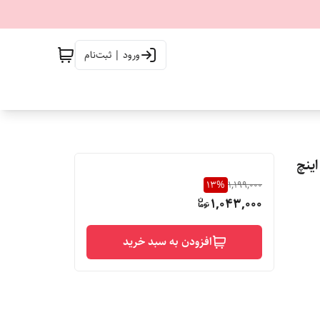
ورود | ثبت‌نام
13
%
1,199,000
1,043,000
افزودن به سبد خرید