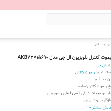
ری
/
ریموت کنترل
موت کنترل تلویزیون ال جی مدل AKB73715690
ند:
ال جی
ته‌بندی
:
ریموت کنترل
ن
:
100 گرم
ع ریموت کنترل
:
ساده
یر توضیحات
:
دارای آیسی اصلی و اورجینال
زگار با برند
:
ال جی
داد باتری
:
دو عدد
ایش بیشتر