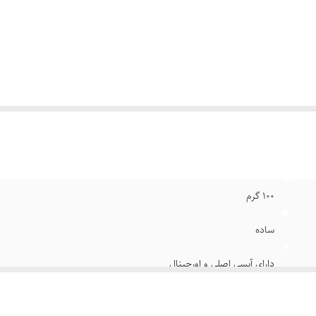
ند
:
ال جی
100 گرم
ساده
دارای آیسی اصلی و اورجینال
ال جی