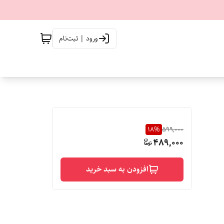
ورود | ثبت‌نام
18
%
599,000
489,000
افزودن به سبد خرید