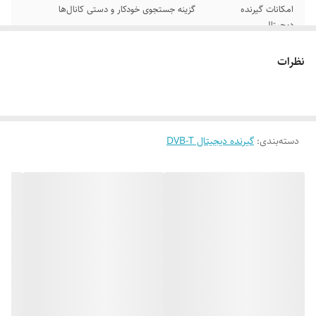
امکانات گیرنده
گزینه جستجوی خودکار و دستی کانال‌ها
دیجیتال
عمق بیتی
10
نظرات
مشخصات کیفی
پشتیبانی از شبکه های HD صداوسیما
لوازم جانبی
کابل HDMI و کنترل
دسته‌بندی
:
گیرنده دیجیتال DVB-T
دستگاه نمایش
نمایشگر شماره کانال یا ساعت
وضعیت
فناوری‌های ارتباطی
شبکه بی سیم Wi-Fi , پورت USB , پورت HDMI
, Wi-Fi
نوع تیونر
DVB-T2
رنگ
مشکی