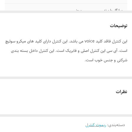
سازگار با برند
سونی
جنس بدنه
پلاستیک
توضیحات
نوع باتری
نیم‌قلمی AAA
این کنترل فاقد کلید voice می باشد. این کنترل دارای کلید های میکرو سوئیچ
است. آی سی این کنترل اصلی و فابریک است. این کنترل داخل بسته بندی
برند
سونی
شرکتی و جنس خوب است.
تعداد باتری
دو عدد
نوع ریموت کنترل
هوشمند
نظرات
امکانات ریموت
باتری همراه
کنترل
تعداد کلیدها
48
دسته‌بندی
:
ریموت کنترل