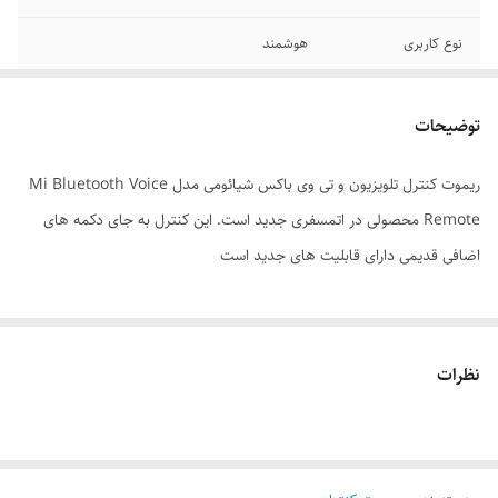
نوع کاربری
هوشمند
جنس بدنه
پلاستیک
توضیحات
نوع باتری
نیم‌قلمی AAA
ریموت کنترل تلویزیون و تی وی باکس شیائومی مدل Mi Bluetooth Voice
تعداد باتری
دو عدد
Remote محصولی در اتمسفری جدید است. این کنترل به جای دکمه های
ریموت کنترل سازگار
تلویزیون
اضافی قدیمی دارای قابلیت های جدید است
با
نوع ریموت کنترل
هوشمند
نظرات
ابعاد
10 سانتی‌متر