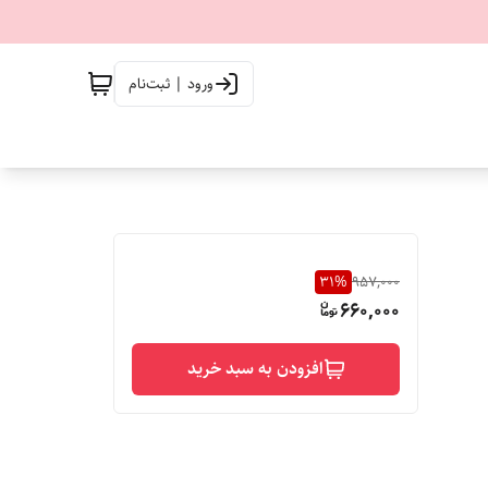
ورود | ثبت‌نام
31
%
957,000
660,000
افزودن به سبد خرید