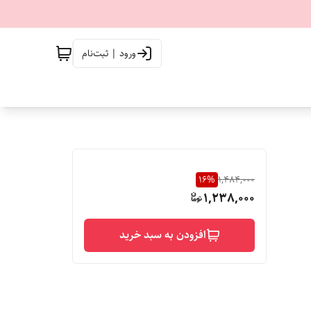
ورود | ثبت‌نام
16
%
1,484,000
1,238,000
افزودن به سبد خرید