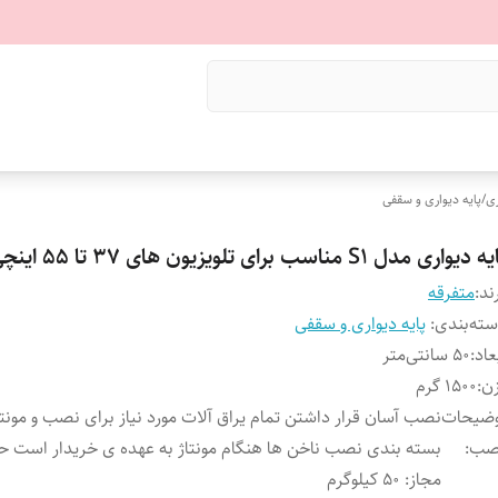
ری
/
پایه دیواری و سقفی
 دیواری مدل S1 مناسب برای تلویزیون های 37 تا 55 اینچی
ند:
متفرقه
ته‌بندی
:
پایه دیواری و سقفی
عاد
:
50 سانتی‌متر
ن
:
1500 گرم
وضیحات
نصب آسان قرار داشتن تمام یراق آلات مورد نیاز برای نصب و مونتا
صب
:
بسته بندی نصب ناخن ها هنگام مونتاژ به عهده ی خریدار است حد
مجاز: 50 کیلوگرم