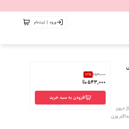
ورود | ثبت‌نام
16
%
653,000
543,000
افزودن به سبد خرید
ژ درون
اکثر وزن