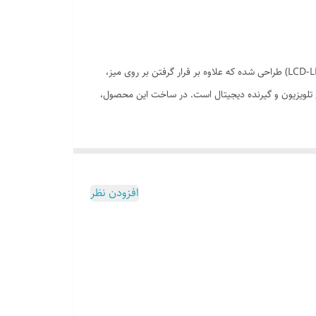
آنتن رومیزی DIGITAL ANTENNA از مدل آنتن‌های رومیزی الکترونیک است که بسیار ظریف و زیبا، هماهنگ با انواع تلویزیون صفحه تخت (LCD-LED) طراحی شده‌ که علاوه بر قرار گرفتن بر روی میز،
قابل استفاده برای انواع تلویزیون و گیرنده دیجیتال است. در ساخت این محصول،
افزودن نظر