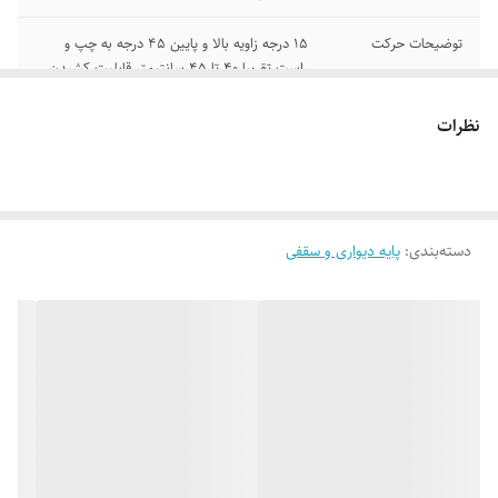
توضیحات حرکت
15 درجه زاویه بالا و پایین 45 درجه به چپ و
راست تقریبا 40 تا 45 سانتیمتر قابلیت کشیدن
به جلو و عقب
نظرات
توضیحات نصب
قرار داشتن تمام یراق آلات مورد نیاز برای نصب و
مونتاژ درون بسته بندی ( نصب به عهده خریدار
میباشد )
توضیحات دستگاه
2 عدد شاخک دیواری ( جهت نصب پشت
دسته‌بندی
:
پایه دیواری و سقفی
تلویزیون ) 1 عدد سینی و براکت بازو دار ( جهت
نصب رو دیوار) 1 عدد پک پیچ ( جهت استفاده
برای نصب شاخک و نصب پایه روی دیوار ) تمامی
محتویات داخل بسته بندی میباشد .
مناسب برای
تلویزیون
استاندارد نصب
دارد
VESA