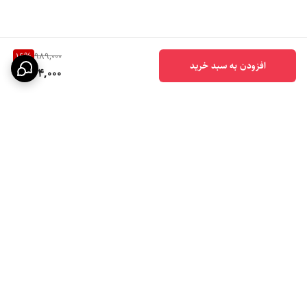
16
%
989,000
افزودن به سبد خرید
824,000
برگشت به بالا