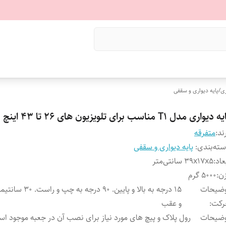
ری
/
پایه دیواری و سقفی
 دیواری مدل T1 مناسب برای تلویزیون های 26 تا 43 اینچ
ند:
متفرقه
ته‌بندی
:
پایه دیواری و سقفی
عاد
:
39x17x5 سانتی‌متر
ن
:
5000 گرم
وضیحات
15 درجه به بالا و پایین. 90 درج
رکت
:
و عقب
وضیحات
رول پلاک و پیچ های مورد نیاز برای نصب آن در جعبه موجود ا