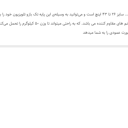
تلویزیون
این پایه مناسب انواع تلویزیون های LCD و LED و پلاسما و ... سایز 26 تا 43 اینچ است و می‌توانید به وسیله
دارد
ورق آهن
حرکت
دیواری
مجاز 50 کیلوگرم ابعاد سینی : 17 × 39 طول بازو ها 34 سانتیمتر