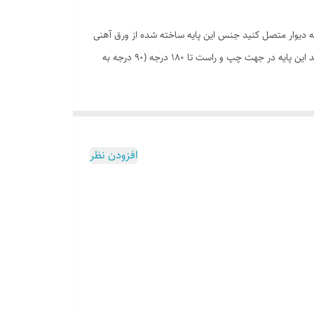
‌ی این پایه تک بازو تلویزیون خود را به دیوار متصل کنید جنس این پایه ساخته شده از ورق آهنی
2 میلیمتر در سینی دیواری و ضخامت بازوها 1.5 میلیمتر با خم های مقاوم کننده می باشد. که به راحتی میتواند تا وزن 50 کیلوگرم را تحمل می‌کند این پایه در جهت چپ و راست تا 180 درجه (90 درجه به
افزودن نظر
قابل استفاده برای صفحه نمایش های LCD , LED , Plasma , .... مناسب برای تلویزیون های سایز 26 تا 43 اینچ حداکثر وزن