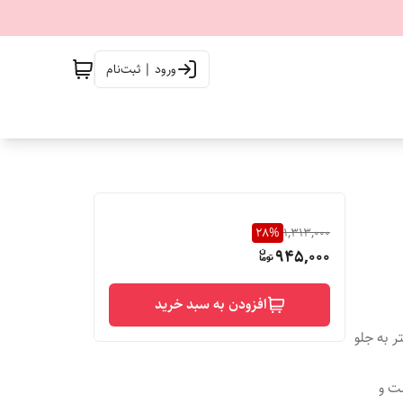
ورود | ثبت‌نام
28
%
1,313,000
945,000
افزودن به سبد خرید
ه به چپ و راست. 30 سانتیمتر به جلو
ست و