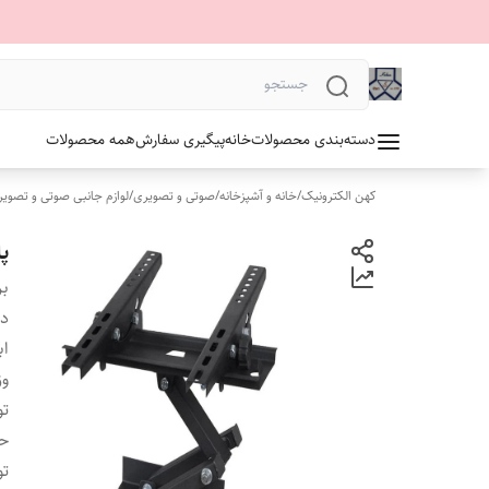
دسته‌بندی محصولات
خانه
پیگیری سفارش
همه محصولات
کهن الکترونیک
/
خانه و آشپزخانه
/
صوتی و تصویری
/
لوازم جانبی صوتی و تصوی
پایه
بر
دس
اب
وز
ت
ح
ت