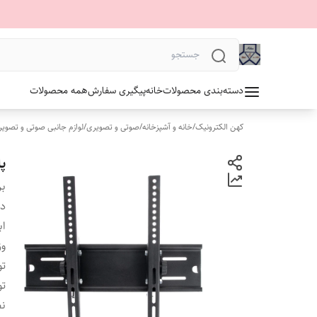
دسته‌بندی محصولات
خانه
پیگیری سفارش
همه محصولات
کهن الکترونیک
/
خانه و آشپزخانه
/
صوتی و تصویری
/
لوازم جانبی صوتی و تصوی
پا
بر
دس
اب
وز
ت
ت
ن