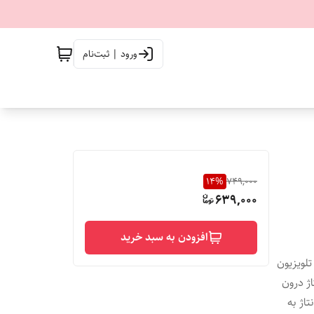
ورود | ثبت‌نام
14
%
749,000
639,000
افزودن به سبد خرید
ژ درون
 مونتاژ به