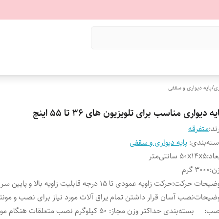
ری
/
پایه دیواری و سقفی
یه دیواری مناسب برای تلویزیون های 36 تا 55 اینچ
ند:
متفرقه
ته‌بندی
:
پایه دیواری و سقفی
عاد
:
50x14x5 سانتی‌متر
ن
:
3000 گرم
وضیحات حرکت
:
حرکت زاویه عمودی تا 15 درجه قابلیت زاویه بالا و پایین سر تلویزیون
وضیحات
نصب آسان قرار داشتن تمام یراق آلات مورد نیاز برای نصب و مونتا
صب
:
بسته‌بندی حداکثر وزن مجاز: 50 کیلوگرم نصب متعلقات هنگام