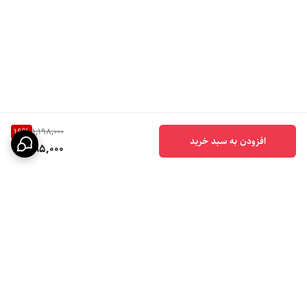
16
%
1,198,000
افزودن به سبد خرید
995,000
برگشت به بالا