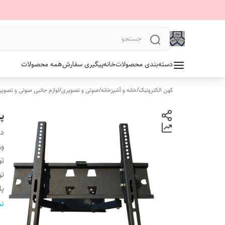
دسته‌بندی محصولات
خانه
پیگیری سفارش
همه محصولات
کهن الکترونیک
/
خانه و آشپزخانه
/
صوتی و تصویری
/
لوازم جانبی صوتی و تصوی
پا
دس
وز
ت
ت
پا
اس
نم
ج