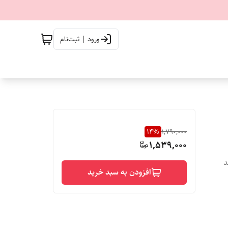
ورود | ثبت‌نام
14
%
1,790,000
1,539,000
د
افزودن به سبد خرید