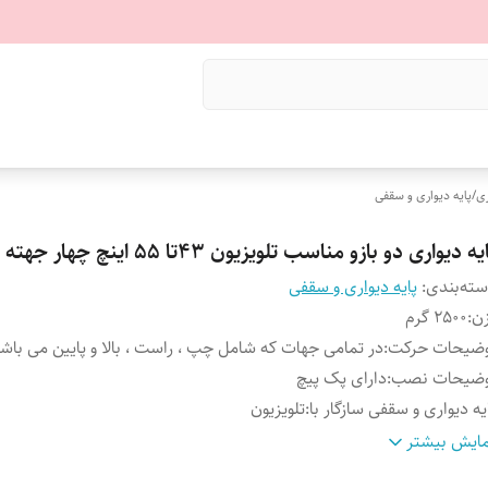
ری
/
پایه دیواری و سقفی
یه دیواری دو بازو مناسب تلویزیون 43تا 55 اینچ چهار جهته
ته‌بندی
:
پایه دیواری و سقفی
ن
:
۲۵۰۰ گرم
وضیحات حرکت
:
در تمامی جهات که شامل چپ ، راست ، بالا و پایین می باش
وضیحات نصب
:
دارای پک پیچ
یه دیواری و سقفی سازگار با
:
تلویزیون
تاندارد نصب
:
VESA
ایش بیشتر
نس
:
فلز