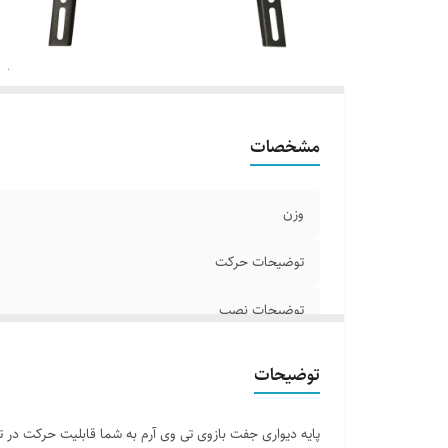
ام
نو
اب
مشخصات
وزن
توضیحات حرکت
توضیحات نصب
پایه دیواری و سقفی سازگار با
توضیحات
استاندارد نصب
پایه دیواری جفت بازوی تی وی آرم به شما قابلیت حرکت در تما