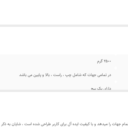
کانات
:
حرکت
ع حرکت
:
دیواری
عاد
:
53x18x8 سانتی‌متر
۲۵۰۰ گرم
در تمامی جهات که شامل چپ ، راست ، بالا و پایین می باشد
دارای پک پیچ
تلویزیون
VESA
م جهات را میدهد و با کیفیت ایده آل برای کاربر طراحی شده است ، شایان به ذکر است