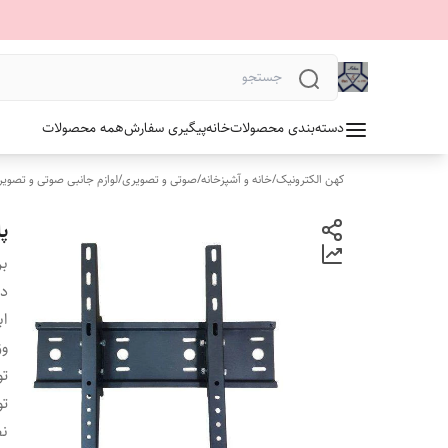
دسته‌بندی محصولات
خانه
پیگیری سفارش
همه محصولات
کهن الکترونیک
/
خانه و آشپزخانه
/
صوتی و تصویری
/
لوازم جانبی صوتی و تصوی
پا
بر
دس
اب
وز
ت
ت
ن