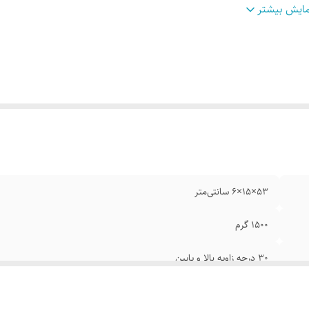
وضیحات
مناسب دستگاه های 32 تا 65 اینچ -رنگ کوره‌ای - سایز مت
ایش بیشتر
تگاه
:
زاویه - نصب سریع و آسان
یه دیواری و سقفی سازگار با
:
تلویزیون
تاندارد نصب
:
VESA
نس
:
ورق آهن
کانات
:
حرکت
یر
پایه دیواری یا پایه نگهدارنده برای نصب انواع تلویزیون های ال ای
وضیحات
:
سی دی – پلاسما و کرو از سایز 40 تا 65 اینچ بر روی دی
است. پایه دیواری مخصوص نصب انواع تلویزیون های با فاصله کم ا
می باشد.
53×15×6 سانتی‌متر
ع حرکت
:
دیواری
1500 گرم
30 درجه زاویه بالا و پایین
قرار داشتن تمام یراق آلات مورد نیاز برای نصب و مونتاژ درون بسته بندی ( 