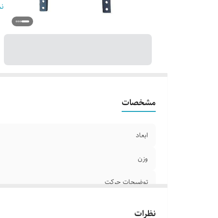
ت
نم
دس
پا
اس
ج
ام
سا
ت
مشخصات
ابعاد
نو
وزن
توضیحات حرکت
توضیحات نصب
نظرات