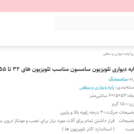
ری
/
پایه دیواری و سقفی
یه دیواری تلویزیون سامسون مناسب تلویزیون های 32 تا 55 اینچ
ند:
سامسونگ
ته‌بندی
:
پایه دیواری و سقفی
عاد
:
53×15×6 سانتی‌متر
ن
:
1500 گرم
وضیحات حرکت
:
30 درجه زاویه بالا و پایین
وضیحات
قرار داشتن تمام یراق آلات مورد نیاز برای نصب و مونتاژ درون ب
صب
:
( استاندارد اکثر تلویزیون ها )