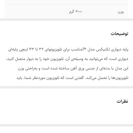
وزن
3000 گرم
توضیحات حرکت
حرکت تمام جهت
توضیحات
پایه دیواری و سقفی
تلویزیون
سازگار با
پایه دیواری تکنیکس مدل f4مناسب برای نلویزیونهای 32 تا 43 اینچی پایه‌ای
دیواری است که می‌توانید به وسیله‌ی آن، تلویزیون خود را به دیوار متصل کنید.
استاندارد نصب
VESA
این مدل با بدنه‌ای از جنس ورق آهن ساخته شده است و به‌راحتی وزن
جنس
ورق آهن , فلز
تلویزیون‌ها را تحمل می‌کند. گفتنی است که تلویزیون موردنظر شما، باید
قابلیت اتصال به دیوار داشته باشد تا بتوان آن را به این براکت دیواری متصل
امکانات
حرکت
کرد. این مدل در ابعاد 18 × 45 سانتی‌متری ساخته شده است و قابلیت
نظرات
نوع حرکت
دیواری
نگه‌داشتن تلویزیون‌های 32 تا 43 اینچی را دارد. شما می‌توانید این پایه را در
تمامی جهات حرکت دهید تا به زاویه‌ی موردنظرتان برسید. اگر ترجیح می‌دهید
سایر توضیحات
قابل استفاده برای صفحه نمایش های LCD, LED,
Plasma, OLED, QOLED
تلویزیون خود را به دیوار نصب کنید، این محصول برایتان بسیار پرکاربرد واقع