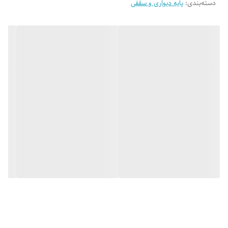
دسته‌بندی
:
پایه دیواری و سقفی
می‌شود. متصل‌کردن تلویزیون به دیوار، باعث می‌شود تا علاوه‌بر بازشدن فضای
سالن، به‌راحتی و بدون هیچ مانعی قادر به تماشای آن باشید. غیر از منزل در
مؤسسات آموزشی یا اتاق جلسات، قراردادن تلویزیون روی دیوار، بسیار مفید
است و در فضا صرفه‌جویی می‌شود.