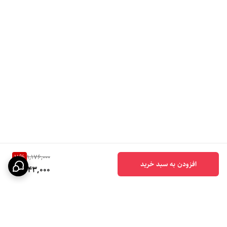
11
%
1,176,000
افزودن به سبد خرید
1,043,000