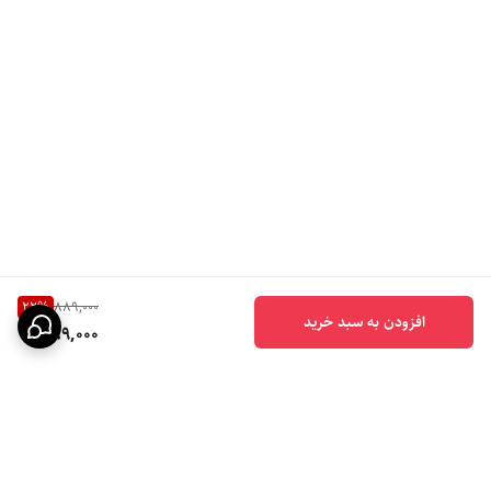
22
%
889,000
افزودن به سبد خرید
689,000