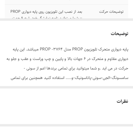
توضیحات حرکت
بعد از نصب این تلویزیون روی پایه دیواری PROP
:: شما میتوانید زاویه نمایشگر خود را به 6 جهت
(سمت بالا و پایین و چپ و راست و عقب و جلو)
به حرکت در آورید.
توضیحات
پایه دیواری و سقفی
تلویزیون
پایه دیواری متحرک تلویزیون PROP مدل PROP -3764 میباشد. این پایه
سازگار با
دیواری مقاوم و متحرک در 6 جهات بالا و پایین و چپ وراست و عقب و جلو به
استاندارد نصب
VESA
حرکت در می اید .و شما میتوانید برای تمامی برندها اعم از سونی -
سامسونگ-الجی-سونی-پاناسونیک-و..... استفاده کنید همچنین برای تمامی
جنس
ورق آهن
LCD-LED-پلاسما هم مناسب بوده است.همانطور که در روی کارتن این پایه
امکانات
حرکت
دیواری نوشته شده است ز سایز تلویزیون 37 تا 64 اینچ - ولی میتوانید از سایز
نظرات
32 تا 65 اینچ با خیال راحت روی این پایه دیواری تلویزیون خود را نصب نمایید.
نوع حرکت
دیواری
سایر توضیحات
همره با پیچ و مهره برای نصب می باشد. و
محفظه ای که کار داکت را برای شما انجام خواهد