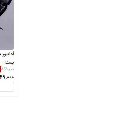
بسته
599,000
69,000