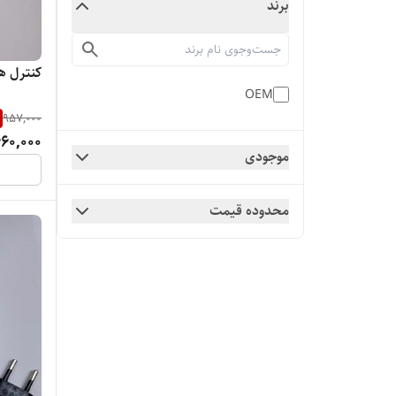
برند
کنترل 
OEM
957,000
60,000
موجودی
محدوده قیمت