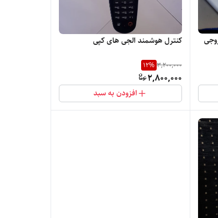
روجی
کنترل هوشمند الجی های کپی
12
%
3,200,000
2,800,000
افزودن به سبد