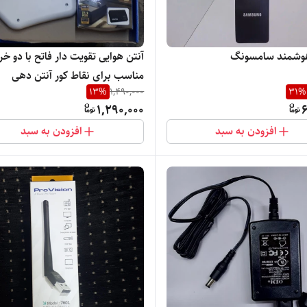
هوشمند سامسونگ
آنتن هوایی تقویت دار فاتح با دو خ
مناسب برای نقاط کور آنتن دهی
13
%
1,490,000
31
%
1,290,000
6
افزودن به سبد
افزودن به سبد